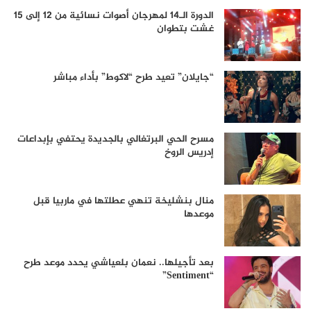
الدورة الـ14 لمهرجان أصوات نسائية من 12 إلى 15
غشت بتطوان
“جايلان” تعيد طرح “لاكوط” بأداء مباشر
مسرح الحي البرتغالي بالجديدة يحتفي بإبداعات
إدريس الروخ
منال بنشليخة تنهي عطلتها في ماربيا قبل
موعدها
بعد تأجيلها.. نعمان بلعياشي يحدد موعد طرح
“Sentiment”