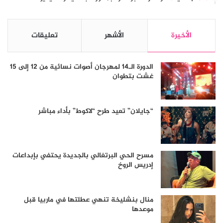
الأخيرة
الأشهر
تعليقات
الدورة الـ14 لمهرجان أصوات نسائية من 12 إلى 15
غشت بتطوان
“جايلان” تعيد طرح “لاكوط” بأداء مباشر
مسرح الحي البرتغالي بالجديدة يحتفي بإبداعات
إدريس الروخ
منال بنشليخة تنهي عطلتها في ماربيا قبل
موعدها