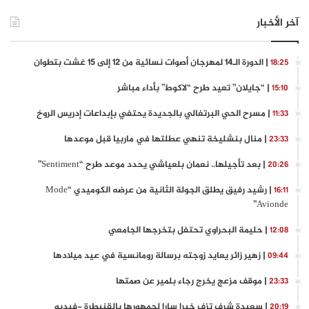
آخر الأخبار
| الدورة الـ14 لمهرجان أصوات نسائية من 12 إلى 15 غشت بتطوان
18:25
| “جايلان” تعيد طرح “لاكوط” بأداء مباشر
15:10
| مسرح الحي البرتغالي بالجديدة يحتفي بإبداعات إدريس الروخ
11:33
| منال بنشليخة تنهي عطلتها في ماربيا قبل موعدها
23:33
| بعد تأجيلها.. نعمان بلعياشي يحدد موعد طرح “Sentiment”
20:26
| رشيد رفيق يطلق الجولة الثانية من عرضه الكوميدي “Mode
16:11
Avionde”
| حليمة البحراوي تحتفل بتخرجها الجامعي
12:08
| زهير زائر يعايد زوجته برسالة رومانسية في عيد ميلادها
09:44
| موقف مزعج يخرج رجاء بلمير عن صمتها
23:33
| سعيدة شرف تزف خبرا سارا لجمهورها بالقنيطرة -فيديو
20:19