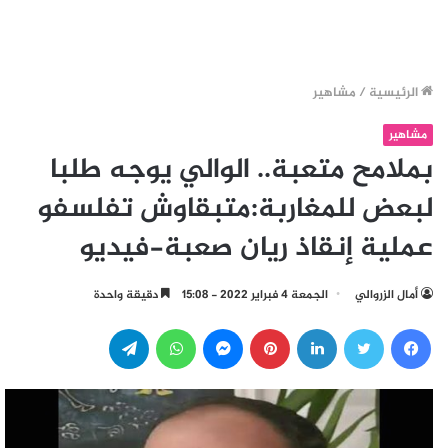
الرئيسية
/
مشاهير
مشاهير
بملامح متعبة.. الوالي يوجه طلبا
لبعض للمغاربة:متبقاوش تفلسفو
عملية إنقاذ ريان صعبة-فيديو
أمال الزروالي
الجمعة 4 فبراير 2022 - 15:08
دقيقة واحدة
فيسبوك
تويتر
لينكدإن
بينتيريست
ماسنجر
واتساب
تيلقرام