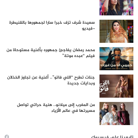
سعيدة شرف تزف خبرا سارا لجمهورها بالقنيطرة
-فيديو
محمد رمضان يفاجئ جمهوره بأغنية مستوحاة من
فيلم “عبده موتة”
جنات تطرح “اللي فاتو”.. أغنية عن تجاوز الخذلان
وبدايات جديدة
من المغرب إلى ميلانو.. هنية حراتي تواصل
مسيرتها في عالم الأزياء
تابعينا على فيسبوك