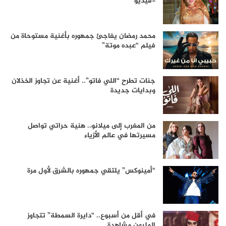
-فيديو
محمد رمضان يفاجئ جمهوره بأغنية مستوحاة من
فيلم “عبده موتة”
جنات تطرح “اللي فاتو”.. أغنية عن تجاوز الخذلان
وبدايات جديدة
من المغرب إلى ميلانو.. هنية حراتي تواصل
مسيرتها في عالم الأزياء
“أمينوكس” يلتقي جمهوره بالشرق لأول مرة
في أقل من أسبوع.. “دايرة السمطة” تتجاوز
المليون مشاهدة