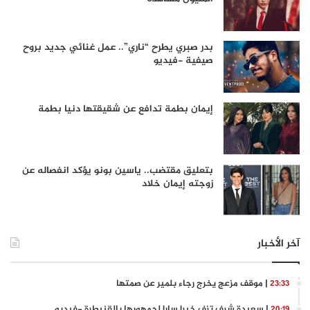
بدر صبري يطرح “ناري”.. عمل غنائي جديد بروح
صيفية -فيديو
إيمان بطمة تدافع عن شقيقتها دنيا بطمة
بتعليق مقتضب.. ياسين بونو يؤكد انفصاله عن
زوجته إيمان خلاد
آخر الأخبار
| موقف مزعج يخرج رجاء بلمير عن صمتها
23:33
| سعيدة شرف تزف خبرا سارا لجمهورها بالقنيطرة -فيديو
20:19