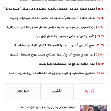
| محمد رمضان يفاجئ جمهوره بأغنية مستوحاة من فيلم “عبده موتة”
18:16
| جنات تطرح “اللي فاتو”.. أغنية عن تجاوز الخذلان وبدايات جديدة
15:55
| من المغرب إلى ميلانو.. هنية حراتي تواصل مسيرتها في عالم الأزياء
12:17
| “أمينوكس” يلتقي جمهوره بالشرق لأول مرة
09:55
| في أقل من أسبوع.. “دايرة السمطة” تتجاوز المليون مشاهدة
22:55
| بدر صبري يطرح “ناري”.. عمل غنائي جديد بروح صيفية -فيديو
20:44
| إيمان بطمة تدافع عن شقيقتها دنيا بطمة
17:19
| بتعليق مقتضب.. ياسين بونو يؤكد انفصاله عن زوجته إيمان خلاد
14:53
الأخيرة
الأشهر
تعليقات
موقف مزعج يخرج رجاء بلمير عن صمتها