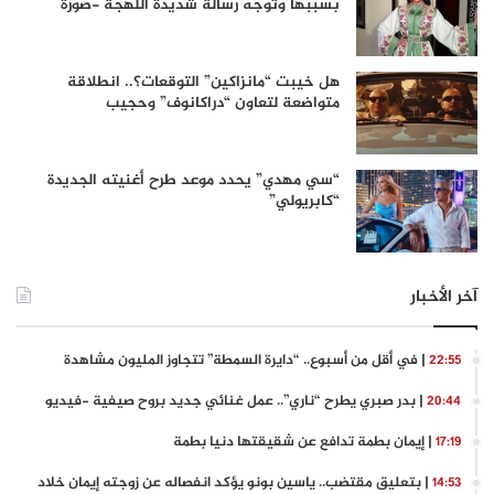
بسببها وتوجه رسالة شديدة اللهجة -صورة
هل خيبت “مانزاكين” التوقعات؟.. انطلاقة
متواضعة لتعاون “دراكانوف” وحجيب
“سي مهدي” يحدد موعد طرح أغنيته الجديدة
“كابريولي”
آخر الأخبار
| في أقل من أسبوع.. “دايرة السمطة” تتجاوز المليون مشاهدة
22:55
| بدر صبري يطرح “ناري”.. عمل غنائي جديد بروح صيفية -فيديو
20:44
| إيمان بطمة تدافع عن شقيقتها دنيا بطمة
17:19
| بتعليق مقتضب.. ياسين بونو يؤكد انفصاله عن زوجته إيمان خلاد
14:53