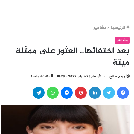
الرئيسية
/
مشاهير
مشاهير
بعد اختفائها.. العثور على ممثلة
ميتة
مريم صلاح
الأربعاء 23 فبراير 2022 - 18:26
دقيقة واحدة
فيسبوك
تويتر
لينكدإن
بينتيريست
ماسنجر
واتساب
تيلقرام