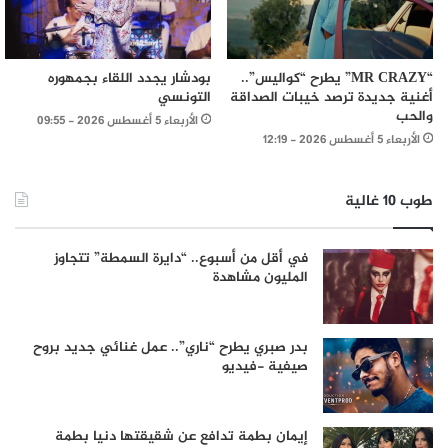
“MR CRAZY” يطرح “كواليس”..
بودشار يجدد اللقاء بجمهوره
أغنية جديدة ترصد خيبات الصداقة
التونسي
والحب
الأربعاء 5 أغسطس 2026 - 09:55
الأربعاء 5 أغسطس 2026 - 12:19
طوب 10 غالية
في أقل من أسبوع.. “دايرة السمطة” تتجاوز
المليون مشاهدة
بدر صبري يطرح “ناري”.. عمل غنائي جديد بروح
صيفية -فيديو
إيمان بطمة تدافع عن شقيقتها دنيا بطمة