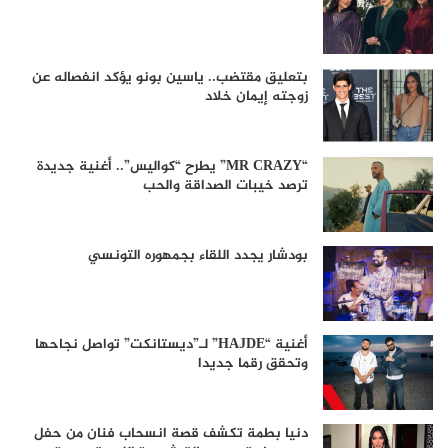
بتعليق مقتضب.. ياسين بونو يؤكد انفصاله عن
زوجته إيمان خلاد
“MR CRAZY” يطرح “كواليس”.. أغنية جديدة
ترصد خيبات الصداقة والحب
بودشار يجدد اللقاء بجمهوره التونسي
أغنية “HAJDE” لـ”ديستانكت” تواصل نجاحها
وتحقق رقما جديدا
دنيا بطمة تكشف قصة انسحاب فنان من حفل