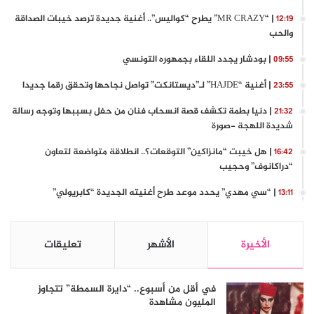
| “MR CRAZY” يطرح “كواليس”.. أغنية جديدة ترصد خيبات الصداقة
12:19
والحب
| بودشار يجدد اللقاء بجمهوره التونسي
09:55
| أغنية “HAJDE” لـ”ديستانكت” تواصل نجاحها وتحقق رقما جديدا
23:55
| دنيا بطمة تكشف قصة انسحاب فنان من حفل بسببها وتوجه رسالة
21:32
شديدة اللهجة -صورة
| هل خيبت “مانزاكين” التوقعات؟.. انطلاقة متواضعة لتعاون
16:42
“دراكانوف” وحجيب
| “سي مهدي” يحدد موعد طرح أغنيته الجديدة “كابريولي”
13:11
الأخيرة
الأشهر
تعليقات
في أقل من أسبوع.. “دايرة السمطة” تتجاوز
المليون مشاهدة