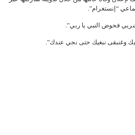
اعي “إنستغرام”.
ربي فحوض النبي يا ربي”.
بغيك وغنبقى نبغيك حتى نجي عندك”.