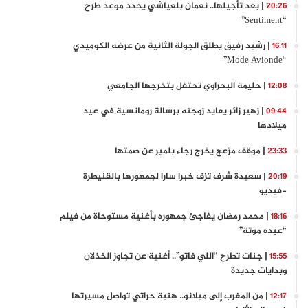
| بعد تأجيلها.. نعمان بلعياشي يحدد موعد طرح
20:26
“Sentiment”
| رشيد رفيق يطلق الجولة الثانية من عرضه الكوميدي
16:11
“Mode Avionde”
| حليمة البحراوي تحتفل بتخرجها الجامعي
12:08
| زهير زائر يعايد زوجته برسالة رومانسية في عيد
09:44
ميلادها
| موقف مزعج يخرج رجاء بلمير عن صمتها
23:33
| سعيدة شرف تزف خبرا سارا لجمهورها بالقنيطرة
20:19
-فيديو
| محمد رمضان يفاجئ جمهوره بأغنية مستوحاة من فيلم
18:16
“عبده موتة”
| جنات تطرح “اللي فاتو”.. أغنية عن تجاوز الخذلان
15:55
وبدايات جديدة
| من المغرب إلى ميلانو.. هنية حراتي تواصل مسيرتها
12:17