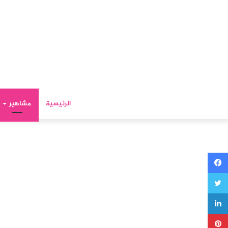
الرئيسية
مشاهير
فيسبوك
تويتر
لينكدإن
بينتيريست