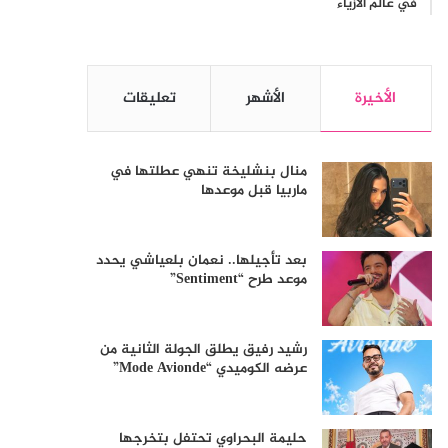
في عالم الأزياء
الأخيرة
الأشهر
تعليقات
منال بنشليخة تنهي عطلتها في
ماربيا قبل موعدها
بعد تأجيلها.. نعمان بلعياشي يحدد
موعد طرح “Sentiment”
رشيد رفيق يطلق الجولة الثانية من
عرضه الكوميدي “Mode Avionde”
حليمة البحراوي تحتفل بتخرجها