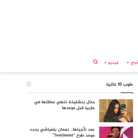
بحث
براج
فيديو
عن
طوب 10 غالية
منال بنشليخة تنهي عطلتها في
ماربيا قبل موعدها
بعد تأجيلها.. نعمان بلعياشي يحدد
موعد طرح “Sentiment”