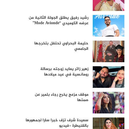
رشيد رفيق يطلق الجولة الثانية من
عرضه الكوميدي “Mode Avionde”
حليمة البحراوي تحتفل بتخرجها
الجامعي
زهير زائر يعايد زوجته برسالة
رومانسية في عيد ميلادها
موقف مزعج يخرج رجاء بلمير عن
صمتها
سعيدة شرف تزف خبرا سارا لجمهورها
بالقنيطرة -فيديو