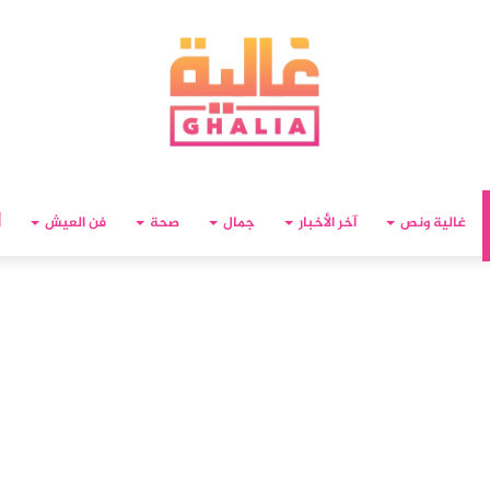
غالية ونص
آخر الأخبار
جمال
صحة
فن العيش
أ