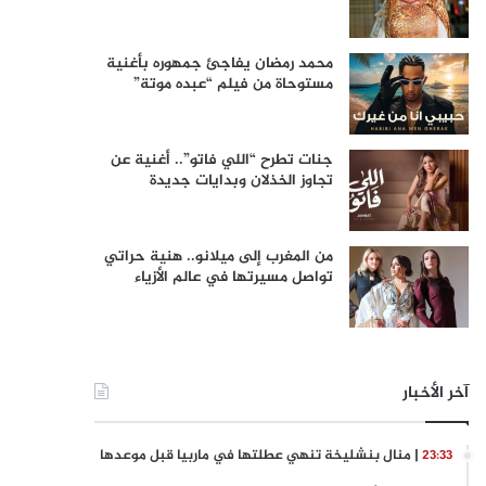
محمد رمضان يفاجئ جمهوره بأغنية
مستوحاة من فيلم “عبده موتة”
جنات تطرح “اللي فاتو”.. أغنية عن
تجاوز الخذلان وبدايات جديدة
من المغرب إلى ميلانو.. هنية حراتي
تواصل مسيرتها في عالم الأزياء
آخر الأخبار
| منال بنشليخة تنهي عطلتها في ماربيا قبل موعدها
23:33