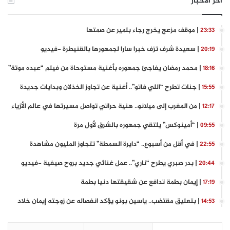
آخر الأخبار
| موقف مزعج يخرج رجاء بلمير عن صمتها
23:33
| سعيدة شرف تزف خبرا سارا لجمهورها بالقنيطرة -فيديو
20:19
| محمد رمضان يفاجئ جمهوره بأغنية مستوحاة من فيلم “عبده موتة”
18:16
| جنات تطرح “اللي فاتو”.. أغنية عن تجاوز الخذلان وبدايات جديدة
15:55
| من المغرب إلى ميلانو.. هنية حراتي تواصل مسيرتها في عالم الأزياء
12:17
| “أمينوكس” يلتقي جمهوره بالشرق لأول مرة
09:55
| في أقل من أسبوع.. “دايرة السمطة” تتجاوز المليون مشاهدة
22:55
| بدر صبري يطرح “ناري”.. عمل غنائي جديد بروح صيفية -فيديو
20:44
| إيمان بطمة تدافع عن شقيقتها دنيا بطمة
17:19
| بتعليق مقتضب.. ياسين بونو يؤكد انفصاله عن زوجته إيمان خلاد
14:53