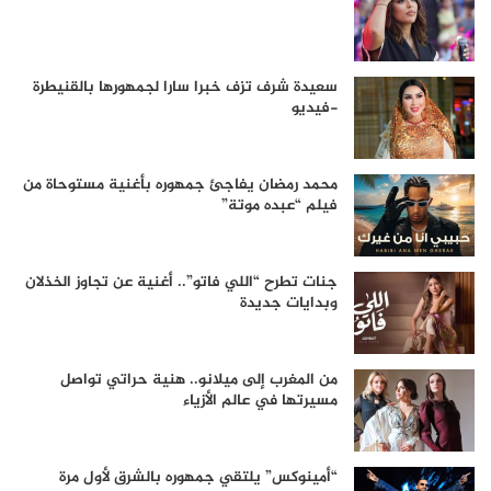
سعيدة شرف تزف خبرا سارا لجمهورها بالقنيطرة
-فيديو
محمد رمضان يفاجئ جمهوره بأغنية مستوحاة من
فيلم “عبده موتة”
جنات تطرح “اللي فاتو”.. أغنية عن تجاوز الخذلان
وبدايات جديدة
من المغرب إلى ميلانو.. هنية حراتي تواصل
مسيرتها في عالم الأزياء
“أمينوكس” يلتقي جمهوره بالشرق لأول مرة