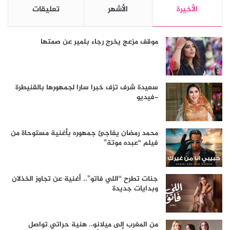
الأخيرة
الأشهر
تعليقات
موقف مزعج يخرج رجاء بلمير عن صمتها
سعيدة شرف تزف خبرا سارا لجمهورها بالقنيطرة
-فيديو
محمد رمضان يفاجئ جمهوره بأغنية مستوحاة من
فيلم “عبده موتة”
جنات تطرح “اللي فاتو”.. أغنية عن تجاوز الخذلان
وبدايات جديدة
من المغرب إلى ميلانو.. هنية حراتي تواصل