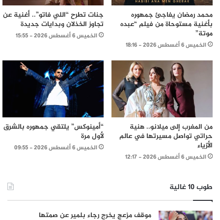
محمد رمضان يفاجئ جمهوره
جنات تطرح “اللي فاتو”.. أغنية عن
بأغنية مستوحاة من فيلم “عبده
تجاوز الخذلان وبدايات جديدة
موتة”
الخميس 6 أغسطس 2026 - 15:55
الخميس 6 أغسطس 2026 - 18:16
من المغرب إلى ميلانو.. هنية
“أمينوكس” يلتقي جمهوره بالشرق
حراتي تواصل مسيرتها في عالم
لأول مرة
الأزياء
الخميس 6 أغسطس 2026 - 09:55
الخميس 6 أغسطس 2026 - 12:17
طوب 10 غالية
موقف مزعج يخرج رجاء بلمير عن صمتها