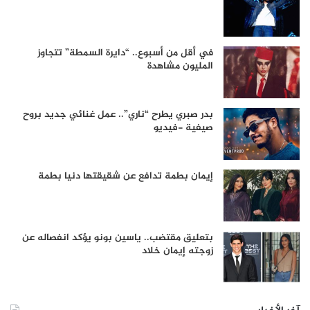
في أقل من أسبوع.. “دايرة السمطة” تتجاوز
المليون مشاهدة
بدر صبري يطرح “ناري”.. عمل غنائي جديد بروح
صيفية -فيديو
إيمان بطمة تدافع عن شقيقتها دنيا بطمة
بتعليق مقتضب.. ياسين بونو يؤكد انفصاله عن
زوجته إيمان خلاد