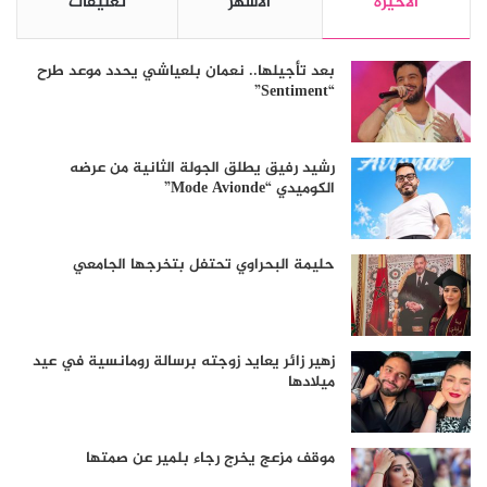
الأخيرة
الأشهر
تعليقات
بعد تأجيلها.. نعمان بلعياشي يحدد موعد طرح
“Sentiment”
رشيد رفيق يطلق الجولة الثانية من عرضه
الكوميدي “Mode Avionde”
حليمة البحراوي تحتفل بتخرجها الجامعي
زهير زائر يعايد زوجته برسالة رومانسية في عيد
ميلادها
موقف مزعج يخرج رجاء بلمير عن صمتها