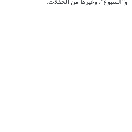
و”السبوع”، وغيرها من الحفلات.