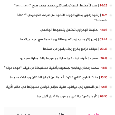
| بعد تأجيلها.. نعمان بلعياشي يحدد موعد طرح “Sentiment”
20:26
| رشيد رفيق يطلق الجولة الثانية من عرضه الكوميدي “Mode
16:11
Avionde”
| حليمة البحراوي تحتفل بتخرجها الجامعي
12:08
| زهير زائر يعايد زوجته برسالة رومانسية في عيد ميلادها
09:44
| موقف مزعج يخرج رجاء بلمير عن صمتها
23:33
| سعيدة شرف تزف خبرا سارا لجمهورها بالقنيطرة -فيديو
20:19
| محمد رمضان يفاجئ جمهوره بأغنية مستوحاة من فيلم “عبده موتة”
18:16
| جنات تطرح “اللي فاتو”.. أغنية عن تجاوز الخذلان وبدايات جديدة
15:55
| من المغرب إلى ميلانو.. هنية حراتي تواصل مسيرتها في عالم الأزياء
12:17
| “أمينوكس” يلتقي جمهوره بالشرق لأول مرة
09:55