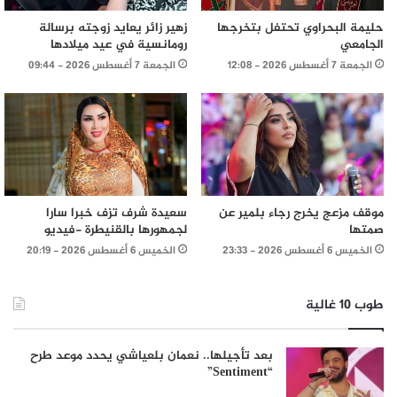
حليمة البحراوي تحتفل بتخرجها
زهير زائر يعايد زوجته برسالة
الجامعي
رومانسية في عيد ميلادها
الجمعة 7 أغسطس 2026 - 12:08
الجمعة 7 أغسطس 2026 - 09:44
موقف مزعج يخرج رجاء بلمير عن
سعيدة شرف تزف خبرا سارا
صمتها
لجمهورها بالقنيطرة -فيديو
الخميس 6 أغسطس 2026 - 23:33
الخميس 6 أغسطس 2026 - 20:19
طوب 10 غالية
بعد تأجيلها.. نعمان بلعياشي يحدد موعد طرح
“Sentiment”