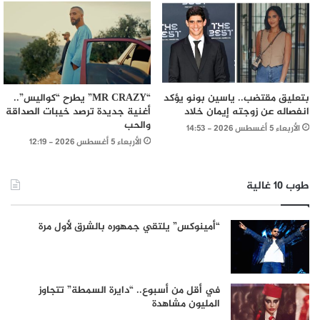
بتعليق مقتضب.. ياسين بونو يؤكد
“MR CRAZY” يطرح “كواليس”..
انفصاله عن زوجته إيمان خلاد
أغنية جديدة ترصد خيبات الصداقة
والحب
الأربعاء 5 أغسطس 2026 - 14:53
الأربعاء 5 أغسطس 2026 - 12:19
طوب 10 غالية
“أمينوكس” يلتقي جمهوره بالشرق لأول مرة
في أقل من أسبوع.. “دايرة السمطة” تتجاوز
المليون مشاهدة