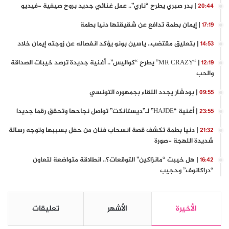
| بدر صبري يطرح “ناري”.. عمل غنائي جديد بروح صيفية -فيديو
20:44
| إيمان بطمة تدافع عن شقيقتها دنيا بطمة
17:19
| بتعليق مقتضب.. ياسين بونو يؤكد انفصاله عن زوجته إيمان خلاد
14:53
| “MR CRAZY” يطرح “كواليس”.. أغنية جديدة ترصد خيبات الصداقة
12:19
والحب
| بودشار يجدد اللقاء بجمهوره التونسي
09:55
| أغنية “HAJDE” لـ”ديستانكت” تواصل نجاحها وتحقق رقما جديدا
23:55
| دنيا بطمة تكشف قصة انسحاب فنان من حفل بسببها وتوجه رسالة
21:32
شديدة اللهجة -صورة
| هل خيبت “مانزاكين” التوقعات؟.. انطلاقة متواضعة لتعاون
16:42
“دراكانوف” وحجيب
الأخيرة
الأشهر
تعليقات