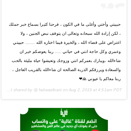
حبيبتي وأختي وأغلى ما في الكون ، فرحنا كثيرا بسماع خبر حملك
، لكن إرادة الله سبحانه وتعالى ان يتوقف نبض الجنين ، ولا
اعتراض على قضاء الله ، والخيرة فيما اختاره الله ……. حبيبتي
وعمري وكل حاجة انتي في حياتي ….. ربنا يعوضكم خير ان
شاءالله ،ويبارك بعمركم انتي وزوجك وتعيشوا حياة مليئة بالحب
والسعادة ويرزقكم الذرية الصالحة ان شاءالله بالقريب العاجل ،
ربنا معاكم يا عيوني 🙏❤
A post shared by @
fadwaelbani
on
Aug 2, 2019 at 4:51am PDT