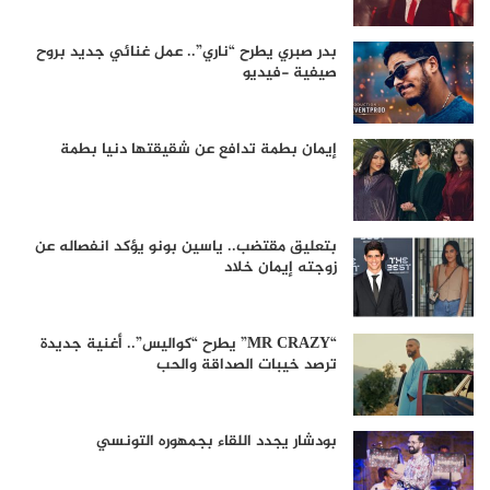
بدر صبري يطرح “ناري”.. عمل غنائي جديد بروح
صيفية -فيديو
إيمان بطمة تدافع عن شقيقتها دنيا بطمة
بتعليق مقتضب.. ياسين بونو يؤكد انفصاله عن
زوجته إيمان خلاد
“MR CRAZY” يطرح “كواليس”.. أغنية جديدة
ترصد خيبات الصداقة والحب
بودشار يجدد اللقاء بجمهوره التونسي