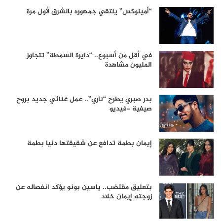
“أمينوكس” يلتقي جمهوره بالشرق لأول مرة
في أقل من أسبوع.. “دايرة السمطة” تتجاوز
المليون مشاهدة
بدر صبري يطرح “ناري”.. عمل غنائي جديد بروح
صيفية -فيديو
إيمان بطمة تدافع عن شقيقتها دنيا بطمة
بتعليق مقتضب.. ياسين بونو يؤكد انفصاله عن
زوجته إيمان خلاد