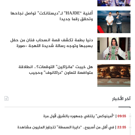
أغنية “HAJDE” لـ”ديستانكت” تواصل نجاحها
وتحقق رقما جديدا
دنيا بطمة تكشف قصة انسحاب فنان من حفل
بسببها وتوجه رسالة شديدة اللهجة -صورة
هل خيبت “مانزاكين” التوقعات؟.. انطلاقة
متواضعة لتعاون “دراكانوف” وحجيب
آخر الأخبار
| “أمينوكس” يلتقي جمهوره بالشرق لأول مرة
09:55
| في أقل من أسبوع.. “دايرة السمطة” تتجاوز المليون مشاهدة
22:55