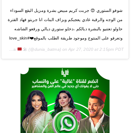
شوفو الستوري 😍 جربت كريم مبيض بشرة ومزيل البقع السوداء
من الوجه والرقبة غادي يعجبكم وبزاف البنات انا جربتو فهاد الفترة
حاولو تعتنيو بالبشرة ديالكم ،دخلو ستوري ديالي ورفعو الشاشه
وتعرفو على المنتوج وموجود طريقة الطلب بالموقع❤️#love_skin
Dunia Batma
🎤
(@dunia_batma) on
Apr 27, 2020 at 2:15pm PDT