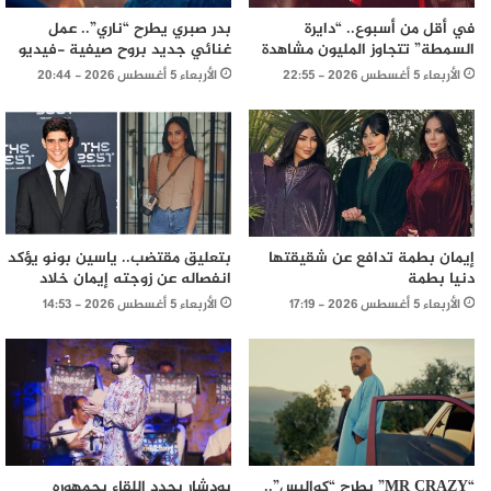
في أقل من أسبوع.. “دايرة
بدر صبري يطرح “ناري”.. عمل
السمطة” تتجاوز المليون مشاهدة
غنائي جديد بروح صيفية -فيديو
الأربعاء 5 أغسطس 2026 - 22:55
الأربعاء 5 أغسطس 2026 - 20:44
إيمان بطمة تدافع عن شقيقتها
بتعليق مقتضب.. ياسين بونو يؤكد
دنيا بطمة
انفصاله عن زوجته إيمان خلاد
الأربعاء 5 أغسطس 2026 - 17:19
الأربعاء 5 أغسطس 2026 - 14:53
“MR CRAZY” يطرح “كواليس”..
بودشار يجدد اللقاء بجمهوره