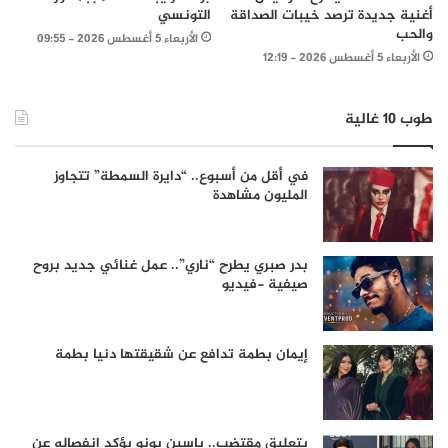
أغنية جديدة ترصد خيبات الصداقة
التونسي
والحب
الأربعاء 5 أغسطس 2026 - 09:55
الأربعاء 5 أغسطس 2026 - 12:19
طوب 10 غالية
في أقل من أسبوع.. “دايرة السمطة” تتجاوز
المليون مشاهدة
بدر صبري يطرح “ناري”.. عمل غنائي جديد بروح
صيفية -فيديو
إيمان بطمة تدافع عن شقيقتها دنيا بطمة
بتعليق مقتضب.. ياسين بونو يؤكد انفصاله عن