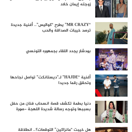
زوجته إيمان خلاد
“MR CRAZY” يطرح “كواليس”.. أغنية جديدة
ترصد خيبات الصداقة والحب
بودشار يجدد اللقاء بجمهوره التونسي
أغنية “HAJDE” لـ”ديستانكت” تواصل نجاحها
وتحقق رقما جديدا
دنيا بطمة تكشف قصة انسحاب فنان من حفل
بسببها وتوجه رسالة شديدة اللهجة -صورة
هل خيبت “مانزاكين” التوقعات؟.. انطلاقة