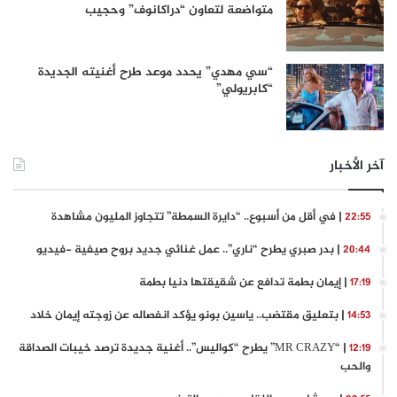
متواضعة لتعاون “دراكانوف” وحجيب
“سي مهدي” يحدد موعد طرح أغنيته الجديدة
“كابريولي”
آخر الأخبار
| في أقل من أسبوع.. “دايرة السمطة” تتجاوز المليون مشاهدة
22:55
| بدر صبري يطرح “ناري”.. عمل غنائي جديد بروح صيفية -فيديو
20:44
| إيمان بطمة تدافع عن شقيقتها دنيا بطمة
17:19
| بتعليق مقتضب.. ياسين بونو يؤكد انفصاله عن زوجته إيمان خلاد
14:53
| “MR CRAZY” يطرح “كواليس”.. أغنية جديدة ترصد خيبات الصداقة
12:19
والحب