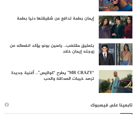
إيمان بطمة تدافع عن شقيقتها دنيا بطمة
بتعليق مقتضب.. ياسين بونو يؤكد انفصاله عن
زوجته إيمان خلاد
“MR CRAZY” يطرح “كواليس”.. أغنية جديدة
ترصد خيبات الصداقة والحب
تابعينا على فيسبوك