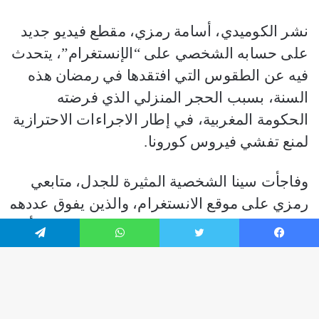
فيسبوك
تويتر
واتساب
تيلقرام
زر