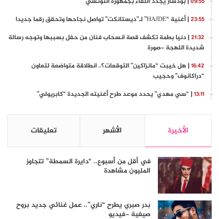
| بودشار يجدد اللقاء بجمهوره التونسي
09:55
| أغنية “HAJDE” لـ”ديستانكت” تواصل نجاحها وتحقق رقما جديدا
23:55
| دنيا بطمة تكشف قصة انسحاب فنان من حفل بسببها وتوجه رسالة
21:32
شديدة اللهجة -صورة
| هل خيبت “مانزاكين” التوقعات؟.. انطلاقة متواضعة لتعاون
16:42
“دراكانوف” وحجيب
| “سي مهدي” يحدد موعد طرح أغنيته الجديدة “كابريولي”
13:11
الأخيرة
الأشهر
تعليقات
في أقل من أسبوع.. “دايرة السمطة” تتجاوز
المليون مشاهدة
بدر صبري يطرح “ناري”.. عمل غنائي جديد بروح
صيفية -فيديو