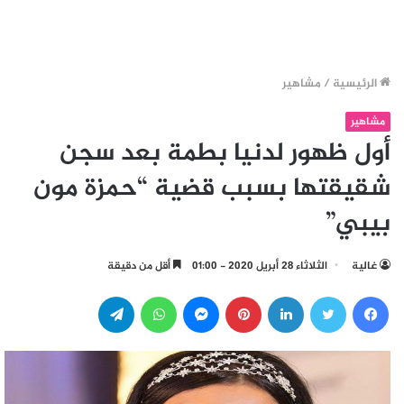
الرئيسية
/
مشاهير
مشاهير
أول ظهور لدنيا بطمة بعد سجن
شقيقتها بسبب قضية “حمزة مون
بيبي”
غالية
الثلاثاء 28 أبريل 2020 - 01:00
أقل من دقيقة
فيسبوك
تويتر
لينكدإن
بينتيريست
ماسنجر
واتساب
تيلقرام