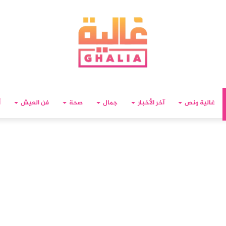
غالية ونص
آخر الأخبار
جمال
صحة
فن العيش
أ