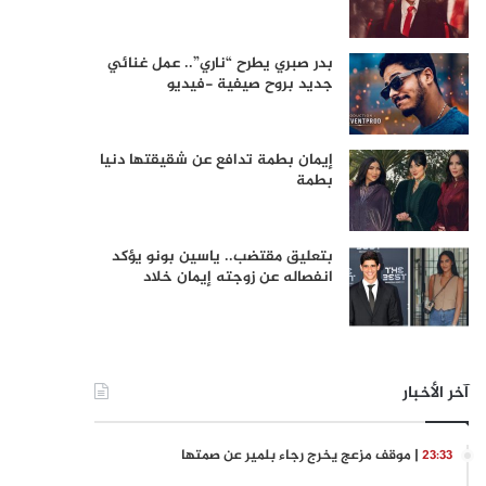
بدر صبري يطرح “ناري”.. عمل غنائي
جديد بروح صيفية -فيديو
إيمان بطمة تدافع عن شقيقتها دنيا
بطمة
بتعليق مقتضب.. ياسين بونو يؤكد
انفصاله عن زوجته إيمان خلاد
آخر الأخبار
| موقف مزعج يخرج رجاء بلمير عن صمتها
23:33