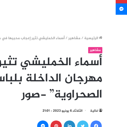
ماسنجر
الرئيسية
/
مشاهير
/
أسماء الخمليشي تثير إعجاب محبيها في مه
مشاهير
أسماء الخمليشي تثير
مهرجان الداخلة بلباس
الصحراوية” -صور
غالية
الثلاثاء 6 يونيو 2023 - 21:01
فيسبوك
تويتر
لينكدإن
بينتيريست
ماسنجر