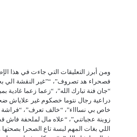
ومن أبرز التعليقات التي جاءت في هذا الإ
فصحراء هد تصروف”، “”غير النقشة الي بحا
“جان فنة تبارك الله”، “زعما زعما غادية ب
دراعية رجال نتوما خصكوم غير علاياش ضحك
خاص بي نساااء”، “خالف تعرف”، “فراشة عل
زوينة عجباتني”، “علاه مال لملحفة فاش 
اللي بغات المهم لبسة تاع الصحرا بصحتها و