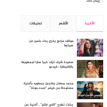
إيمان خلاد
الأخيرة
الأشهر
تعليقات
موقف مزعج يخرج رجاء بلمير عن
صمتها
سعيدة شرف تزف خبرا سارا لجمهورها
بالقنيطرة -فيديو
محمد رمضان يفاجئ جمهوره بأغنية
مستوحاة من فيلم “عبده موتة”
جنات تطرح “اللي فاتو”.. أغنية عن