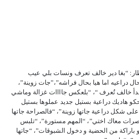
طار: “بغا دير خالف تعرف ونسات بلي عيب
ل دراعيه اما هيا بحال فراشه”،”جات زوينة”،
مبدأ خالف تُعرف “، “بلعكس جاااات غزالة وماشي
و هاديك دراعية بستيل جديد عملوها بستيل
ى شكل دراعية جاتها زوينة”، “فالصراحة جاتها
قصرات معاك اختي”، “المهم مستورة”، “تلبس
 باراكة من الحضية و دخول الشبوقات”، “جاتها