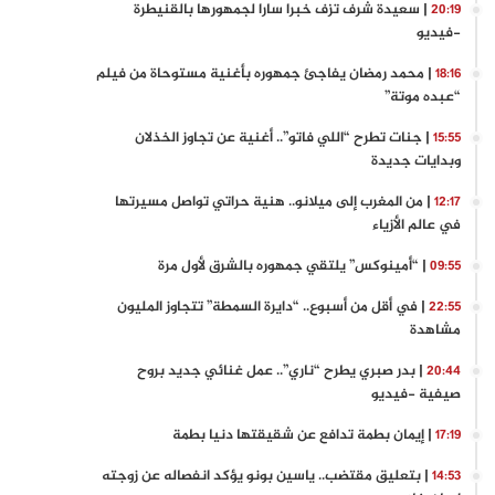
| سعيدة شرف تزف خبرا سارا لجمهورها بالقنيطرة
20:19
-فيديو
| محمد رمضان يفاجئ جمهوره بأغنية مستوحاة من فيلم
18:16
“عبده موتة”
| جنات تطرح “اللي فاتو”.. أغنية عن تجاوز الخذلان
15:55
وبدايات جديدة
| من المغرب إلى ميلانو.. هنية حراتي تواصل مسيرتها
12:17
في عالم الأزياء
| “أمينوكس” يلتقي جمهوره بالشرق لأول مرة
09:55
| في أقل من أسبوع.. “دايرة السمطة” تتجاوز المليون
22:55
مشاهدة
| بدر صبري يطرح “ناري”.. عمل غنائي جديد بروح
20:44
صيفية -فيديو
| إيمان بطمة تدافع عن شقيقتها دنيا بطمة
17:19
| بتعليق مقتضب.. ياسين بونو يؤكد انفصاله عن زوجته
14:53