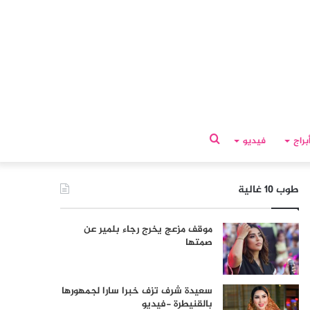
بحث
براج
فيديو
عن
طوب 10 غالية
موقف مزعج يخرج رجاء بلمير عن
صمتها
سعيدة شرف تزف خبرا سارا لجمهورها
بالقنيطرة -فيديو