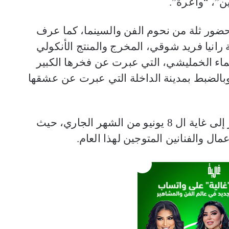
ن”، “واعرة”.
ضور ثلة من نحوم الفن والسينما، كما عرف
المصرية رانيا فريد شوقي، المخرج والمنتج الأنكولي
سماء الخمليشي، التي عبرت عن فخرها الكبير
وبالضبط بمدينة الداخلة التي عبرت عن عشقها
يشار أن فعاليات مهرجان الداخلة ستستمر إلى غاية ال 8 يونيو من الشهر الجاري، حيث
ل والفنانين المتوجين لهذا العام.