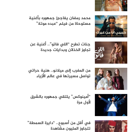
محمد رمضان يفاجئ جمهوره بأغنية
مستوحاة من فيلم “عبده موتة”
جنات تطرح “اللي فاتو”.. أغنية عن
تجاوز الخذلان وبدايات جديدة
من المغرب إلى ميلانو.. هنية حراتي
تواصل مسيرتها في عالم الأزياء
“أمينوكس” يلتقي جمهوره بالشرق
لأول مرة
في أقل من أسبوع.. “دايرة السمطة”
تتجاوز المليون مشاهدة