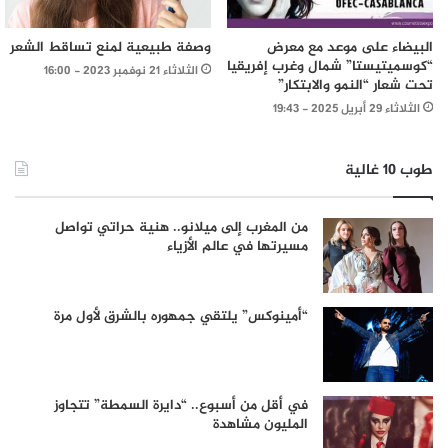
البيضاء على موعد مع معرض
وصفة طبيعية لمنع تساقط الشعر
“كوسميتيستا” شمال وغرب إفريقيا
الثلاثاء 21 نوفمبر 2023 - 16:00
تحت شعار “النمو والابتكار”
الثلاثاء 29 أبريل 2025 - 19:43
طوب 10 غالية
من المغرب إلى ميلانو.. هنية حراتي تواصل
مسيرتها في عالم الأزياء
“أمينوكس” يلتقي جمهوره بالشرق لأول مرة
في أقل من أسبوع.. “دايرة السمطة” تتجاوز
المليون مشاهدة