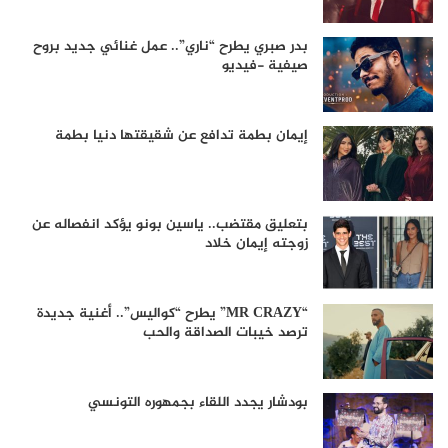
بدر صبري يطرح “ناري”.. عمل غنائي جديد بروح
صيفية -فيديو
إيمان بطمة تدافع عن شقيقتها دنيا بطمة
بتعليق مقتضب.. ياسين بونو يؤكد انفصاله عن
زوجته إيمان خلاد
“MR CRAZY” يطرح “كواليس”.. أغنية جديدة
ترصد خيبات الصداقة والحب
بودشار يجدد اللقاء بجمهوره التونسي