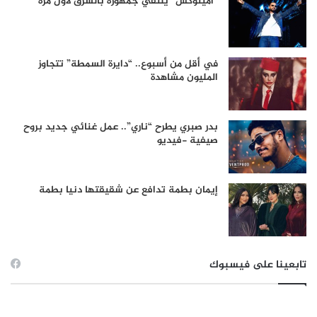
“أمينوكس” يلتقي جمهوره بالشرق لأول مرة
في أقل من أسبوع.. “دايرة السمطة” تتجاوز
المليون مشاهدة
بدر صبري يطرح “ناري”.. عمل غنائي جديد بروح
صيفية -فيديو
إيمان بطمة تدافع عن شقيقتها دنيا بطمة
تابعينا على فيسبوك