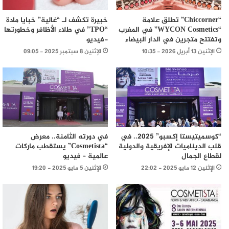
خبيرة تكشف لـ “غالية” خبايا مادة
“Chiccorner” تطلق علامة
“TPO” في طلاء الأظافر وخطورتها
“WYCON Cosmetics” في المغرب
-فيديو
وتفتتح متجرين في الدار البيضاء
الإثنين 8 سبتمبر 2025 - 09:05
الإثنين 13 أبريل 2026 - 10:35
“كوسميتيستا إكسبو” 2025.. في
في دورته الثامنة.. معرض
قلب الديناميات الإفريقية والدولية
“Cosmetista” يستقطب ماركات
لقطاع الجمال
عالمية – فيديو
الإثنين 12 مايو 2025 - 22:02
الإثنين 5 مايو 2025 - 19:20