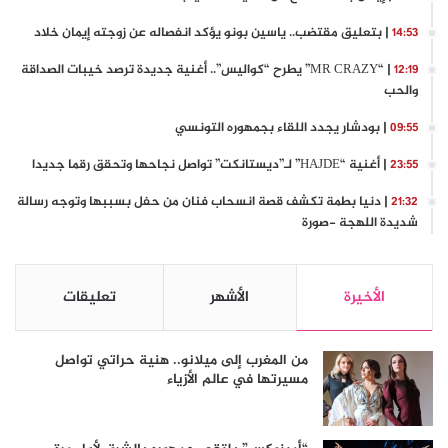
| بتعليق مقتضب.. ياسين بونو يؤكد انفصاله عن زوجته إيمان خلاد
14:53
| “MR CRAZY” يطرح “كواليس”.. أغنية جديدة ترصد خيبات الصداقة
12:19
والحب
| بودشار يجدد اللقاء بجمهوره التونسي
09:55
| أغنية “HAJDE” لـ”ديستانكت” تواصل نجاحها وتحقق رقما جديدا
23:55
| دنيا بطمة تكشف قصة انسحاب فنان من حفل بسببها وتوجه رسالة
21:32
شديدة اللهجة -صورة
الأخيرة
الأشهر
تعليقات
من المغرب إلى ميلانو.. هنية حراتي تواصل
مسيرتها في عالم الأزياء