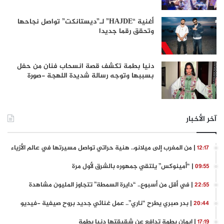
أغنية “HAJDE” لـ”ديستانكت” تواصل نجاحها
وتحقق رقما جديدا
دنيا بطمة تكشف قصة انسحاب فنان من حفل
بسببها وتوجه رسالة شديدة اللهجة -صورة
آخر الأخبار
| من المغرب إلى ميلانو.. هنية حراتي تواصل مسيرتها في عالم الأزياء
12:17
| “أمينوكس” يلتقي جمهوره بالشرق لأول مرة
09:55
| في أقل من أسبوع.. “دايرة السمطة” تتجاوز المليون مشاهدة
22:55
| بدر صبري يطرح “ناري”.. عمل غنائي جديد بروح صيفية -فيديو
20:44
| إيمان بطمة تدافع عن شقيقتها دنيا بطمة
17:19