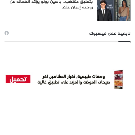
بتعليق مقتضب.. ياسين بونو يؤكد انفصاله عن
زوجته إيمان خلاد
تابعينا على فيسبوك