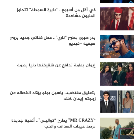
في أقل من أسبوع.. “دايرة السمطة” تتجاوز
المليون مشاهدة
بدر صبري يطرح “ناري”.. عمل غنائي جديد بروح
صيفية -فيديو
إيمان بطمة تدافع عن شقيقتها دنيا بطمة
بتعليق مقتضب.. ياسين بونو يؤكد انفصاله عن
زوجته إيمان خلاد
“MR CRAZY” يطرح “كواليس”.. أغنية جديدة
ترصد خيبات الصداقة والحب