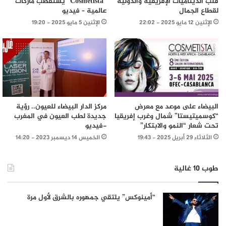
قلب الديناميات الإفريقية والدولية
“Cosmetista” يستقطب ماركات
لقطاع الجمال
عالمية – فيديو
الإثنين 12 مايو 2025 - 22:02
الإثنين 5 مايو 2025 - 19:20
البيضاء على موعد مع معرض
مركز الدار البيضاء للعيون.. رؤية
“كوسميتيستا” شمال وغرب إفريقيا
جديدة لطب العيون في المغرب
تحت شعار “النمو والابتكار”
-فيديو
الثلاثاء 29 أبريل 2025 - 19:43
الخميس 14 ديسمبر 2023 - 14:20
طوب 10 غالية
“أمينوكس” يلتقي جمهوره بالشرق لأول مرة