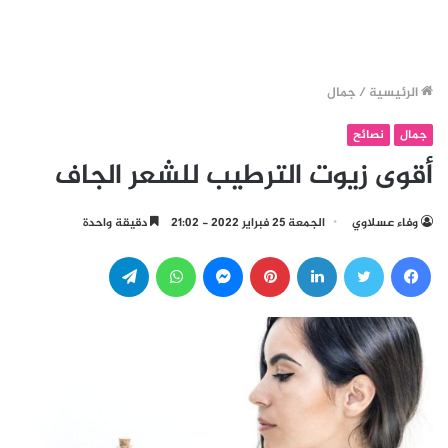
الرئيسية
/
جمال
جمال
نصائح
أقوى زيوت الترطيب للشعر الجاف
وفاء عسلاوي
الجمعة 25 فبراير 2022 - 21:02
دقيقة واحدة
فيسبوك
تويتر
لينكدإن
بينتيريست
ماسنجر
واتساب
تيلقرام