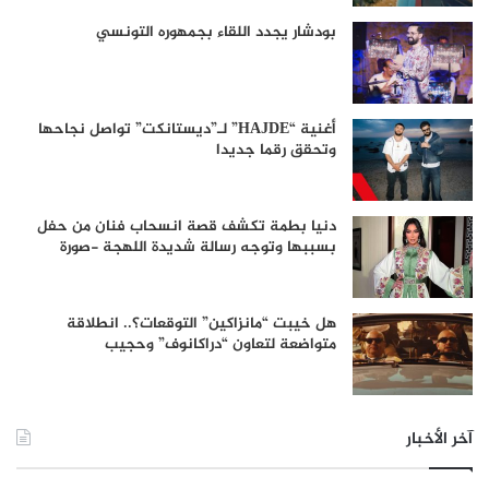
بودشار يجدد اللقاء بجمهوره التونسي
أغنية “HAJDE” لـ”ديستانكت” تواصل نجاحها
وتحقق رقما جديدا
دنيا بطمة تكشف قصة انسحاب فنان من حفل
بسببها وتوجه رسالة شديدة اللهجة -صورة
هل خيبت “مانزاكين” التوقعات؟.. انطلاقة
متواضعة لتعاون “دراكانوف” وحجيب
آخر الأخبار