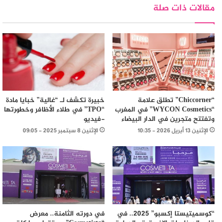
مقالات ذات صلة
خبيرة تكشف لـ “غالية” خبايا مادة
“Chiccorner” تطلق علامة
“TPO” في طلاء الأظافر وخطورتها
“WYCON Cosmetics” في المغرب
-فيديو
وتفتتح متجرين في الدار البيضاء
الإثنين 8 سبتمبر 2025 - 09:05
الإثنين 13 أبريل 2026 - 10:35
“كوسميتيستا إكسبو” 2025.. في
في دورته الثامنة.. معرض