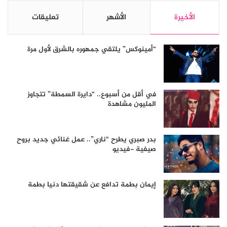
الأخيرة
الأشهر
تعليقات
“أمينوكس” يلتقي جمهوره بالشرق لأول مرة
في أقل من أسبوع.. “دايرة السمطة” تتجاوز
المليون مشاهدة
بدر صبري يطرح “ناري”.. عمل غنائي جديد بروح
صيفية -فيديو
إيمان بطمة تدافع عن شقيقتها دنيا بطمة