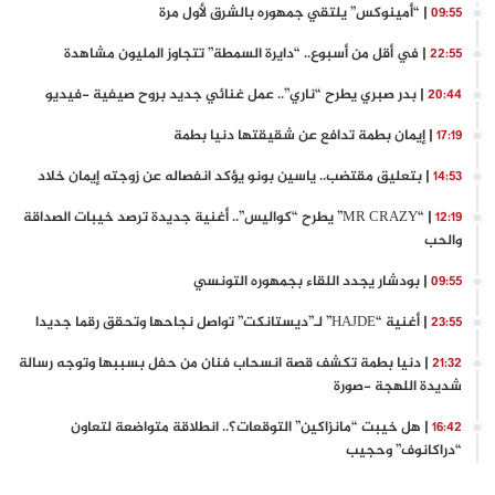
| “أمينوكس” يلتقي جمهوره بالشرق لأول مرة
09:55
| في أقل من أسبوع.. “دايرة السمطة” تتجاوز المليون مشاهدة
22:55
| بدر صبري يطرح “ناري”.. عمل غنائي جديد بروح صيفية -فيديو
20:44
| إيمان بطمة تدافع عن شقيقتها دنيا بطمة
17:19
| بتعليق مقتضب.. ياسين بونو يؤكد انفصاله عن زوجته إيمان خلاد
14:53
| “MR CRAZY” يطرح “كواليس”.. أغنية جديدة ترصد خيبات الصداقة
12:19
والحب
| بودشار يجدد اللقاء بجمهوره التونسي
09:55
| أغنية “HAJDE” لـ”ديستانكت” تواصل نجاحها وتحقق رقما جديدا
23:55
| دنيا بطمة تكشف قصة انسحاب فنان من حفل بسببها وتوجه رسالة
21:32
شديدة اللهجة -صورة
| هل خيبت “مانزاكين” التوقعات؟.. انطلاقة متواضعة لتعاون
16:42
“دراكانوف” وحجيب